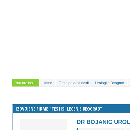
You are here:
Home
Firme po delatnosti
Urologija Beograd
IZDVOJENE FIRME "TESTISI LECENJE BEOGRAD"
DR BOJANIC URO