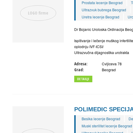
Prostata lecenje Beograd
T
Ultrazvuk bubrega Beograd
Uretra lecenje Beograd
Uro
Dr Bojanic Uroloska Ordinacija Beo
Ispitivanje i lečenje muškog inferti
oplodnju IVF-ICSI/
Ultrazvučna dijagnostika urotrakta
Adresa:
Cvijiceva 78
Grad:
Beograd
DETAILJI
POLIMEDIC SPECIJ
Besika lecenje Beograd
De
Muski sterilitet lecenje Beograd
Ultrazvuk besike Beograd