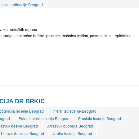
loske ordinacije Beograd
azvuka uroloških organa
i bubrega, mokraćne bešike, prostate, mošnica-testisa, pasemenika – epididima,
8
IJA DR BRKIC
potencija lecenje Beograd
Infertilitet lecenje Beograd
eograd
Polne bolesti lecenje Beograd
Prostata lecenje Beograd
razvuk besike Beograd
Ultrazvuk bubrega Beograd
Ultrazvuk testisa Beograd
Uretra lecenje Beograd