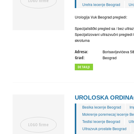
Uretra lecenje Beograd
Uro
Urologija Vuk Beograd pregledi:
Specijalistički pregled sa / bez ultr
Specijalizovani ultrazvučni pregled
skrotuma
Adresa:
Borisavljevićeva 5
Grad:
Beograd
DETAILJI
UROLOSKA ORDINAC
Besika lecenje Beograd
Im
Mokrenje poremecaj lecenje B
Testisi lecenje Beograd
Ult
Ultrazvuk prostate Beograd