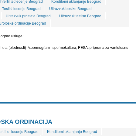
Infertilitet lecenje Beograd
Kondilomi uklanjanje Beograd
Testisi lecenje Beograd
Ultrazvuk besike Beograd
Ultrazvuk prostate Beograd
Ultrazvuk testisa Beograd
Uroloske ordinacije Beograd
eograd usluge:
tiliteta (plodnosti) /spermogram i spermokultura, PESA, priprema za vantelesnu
a
SKA ORDINACIJA
ertilitet lecenje Beograd
Kondilomi uklanjanje Beograd