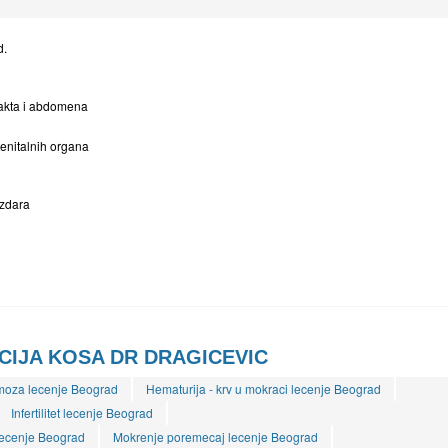
d.
rakta i abdomena
genitalnih organa
zdara
IJA KOSA DR DRAGICEVIC
moza lecenje Beograd
Hematurija - krv u mokraci lecenje Beograd
Infertilitet lecenje Beograd
ecenje Beograd
Mokrenje poremecaj lecenje Beograd