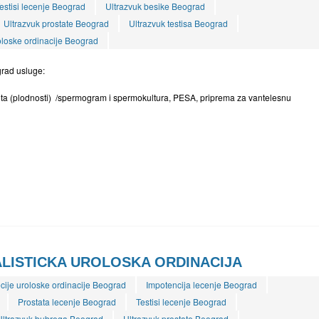
estisi lecenje Beograd
Ultrazvuk besike Beograd
Ultrazvuk prostate Beograd
Ultrazvuk testisa Beograd
loske ordinacije Beograd
grad usluge:
liteta (plodnosti) /spermogram i spermokultura, PESA, priprema za vantelesnu
ALISTICKA UROLOSKA ORDINACIJA
cije uroloske ordinacije Beograd
Impotencija lecenje Beograd
Prostata lecenje Beograd
Testisi lecenje Beograd
Ultrazvuk bubrega Beograd
Ultrazvuk prostate Beograd