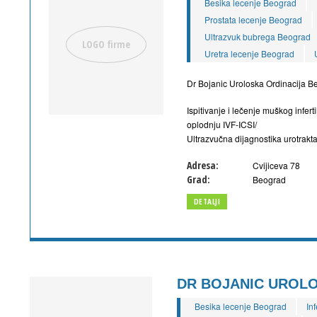
Besika lecenje Beograd
Prostata lecenje Beograd
Ultrazvuk bubrega Beograd
Uretra lecenje Beograd
Dr Bojanic Uroloska Ordinacija B
Ispitivanje i lečenje muškog infer
oplodnju IVF-ICSI/
Ultrazvučna dijagnostika urotrakt
Adresa:
Cvijiceva 78
Grad:
Beograd
DETALJI
DR BOJANIC UROLO
Besika lecenje Beograd
Inf