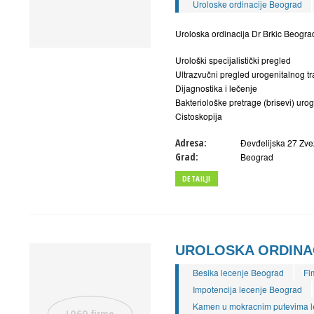
Uroloske ordinacije Beograd
Uroloska ordinacija Dr Brkic Beogra
Urološki specijalistički pregled
Ultrazvučni pregled urogenitalnog t
Dijagnostika i lečenje
Bakteriološke pretrage (brisevi) uro
Cistoskopija
Adresa:
Đevđelijska 27 Zve
Grad:
Beograd
DETAILJI
UROLOSKA ORDINAC
Besika lecenje Beograd
Fi
Impotencija lecenje Beograd
Kamen u mokracnim putevima l