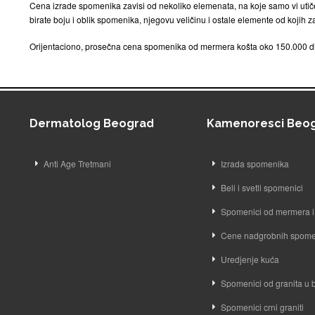
Cena izrade spomenika zavisi od nekoliko elemenata, na koje samo vi utiče
birate boju i oblik spomenika, njegovu veličinu i ostale elemente od kojih 
Orijentaciono, prosečna cena spomenika od mermera košta oko 150.000 din
Dermatolog Beograd
Kamenoresci Beo
Anti Age Tretmani
Izrada spomenika
Beli i svetli spomenici
Spomenici od mermera i 
Cene nadgrobnih spome
Uredjenje kuća
Spomenici od granita u
Spomenici crni graniti