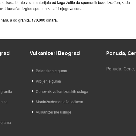
te, kada birate vrstu materijala od koga želite da spomenik bude izrađen, kada
zavisi konačan izgled spomenika, ali i njegova cena.
ara, a od granita, 170.000 dinara.
grad
Vulkanizeri Beograd
Ponuda, Cen
Ponuda, Cene, 
Balansiranje guma
Krpljenje guma
granita
Cenovnik vulkanizerskih usluga
nika
Montaža/demontaža točkova
Vulkanizerske usluge
 bojama