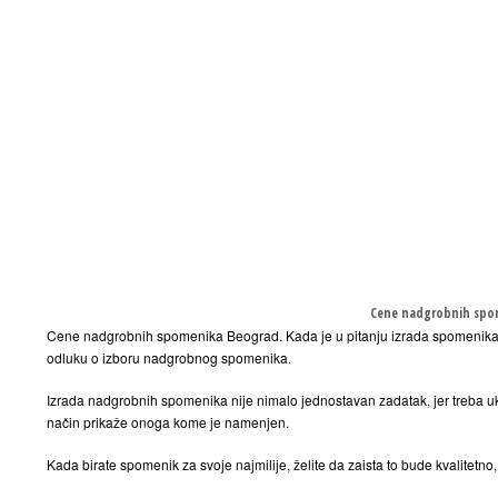
Cene nadgrobnih spo
Cene nadgrobnih spomenika Beograd. Kada je u pitanju izrada spomenika c
odluku o izboru nadgrobnog spomenika.
Izrada nadgrobnih spomenika nije nimalo jednostavan zadatak, jer treba uk
način prikaže onoga kome je namenjen.
Kada birate spomenik za svoje najmilije, želite da zaista to bude kvalite