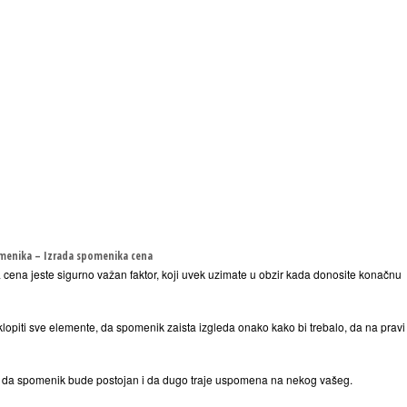
menika – Izrada spomenika cena
ena jeste sigurno važan faktor, koji uvek uzimate u obzir kada donosite konačnu
lopiti sve elemente, da spomenik zaista izgleda onako kako bi trebalo, da na pravi
tno, da spomenik bude postojan i da dugo traje uspomena na nekog vašeg.