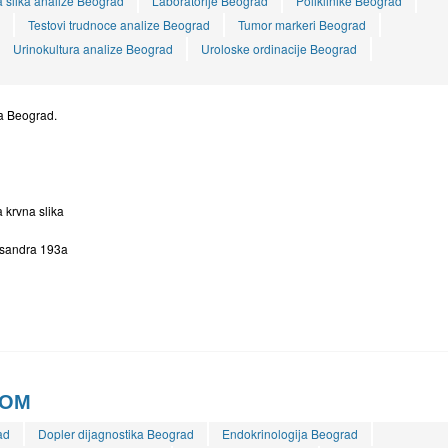
 slika analize Beograd
Laboratorije Beograd
Poliklinike Beograd
Testovi trudnoce analize Beograd
Tumor markeri Beograd
Urinokultura analize Beograd
Uroloske ordinacije Beograd
ja Beograd.
 krvna slika
ksandra 193a
KOM
ad
Dopler dijagnostika Beograd
Endokrinologija Beograd