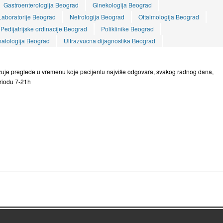
Gastroenterologija Beograd
Ginekologija Beograd
Laboratorije Beograd
Nefrologija Beograd
Oftalmologija Beograd
Pedijatrijske ordinacije Beograd
Poliklinike Beograd
atologija Beograd
Ultrazvucna dijagnostika Beograd
je preglede u vremenu koje pacijentu najviše odgovara, svakog radnog dana,
riodu 7-21h