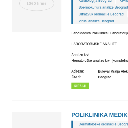
Kardiologija Beograd
Krvna
Spermokultura analize Beograd
Ultrazvuk ordinacije Beograd
Virusi analize Beograd
LaboMedica Poliklinika i Laboratori
LABORATORIJSKE ANALIZE
Analize krvi
Hematološke analize krvi (kompletna
Adresa:
Bulevar Kralja Ale
Grad:
Beograd
DETAILJI
POLIKLINIKA MEDI
Dermatoloske ordinacije Beogr