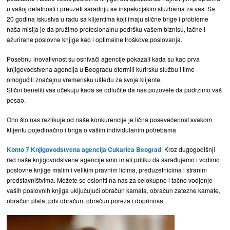
u vašoj delatnosti i preuzeti saradnju sa inspekcijskim službama za vas. Sa
20 godina iskustva u radu sa klijentima koji imaju slične brige i probleme
naša misija je da pružimo profesionalnu podršku vašem biznisu, tačne i
ažurirane poslovne knjige kao i optimalne troškove poslovanja.
Posebnu inovativnost su osnivači agencije pokazali kada su kao prva
knjigovodstvena agencija u Beogradu oformili kurirsku službu i time
omogućili značajnu vremensku uštedu za svoje klijente.
Slični benefiti vas očekuju kada se odlučite da nas pozovete da podržimo vaš
posao.
Ono što nas razlikuje od naše konkurencije je lična posevećenost svakom
klijentu pojedinačno i briga o vašim individulanim potrebama
Konto 7 Knjigovodstvena agencija Cukarica Beograd
. Kroz dugogodišnji
rad naše knjigovodstvene agencije smo imali priliku da sarađujemo i vodimo
poslovne knjige malim i velikim pravnim licima, preduzetnicima i stranim
predstavništvima. Možete se osloniti na nas za celokupno i tačno vodjenje
vaših poslovnih knjiga uključujući obračun kamata, obračun zatezne kamate,
obračun plata, pdv obračun, obračun poreza i doprinosa.