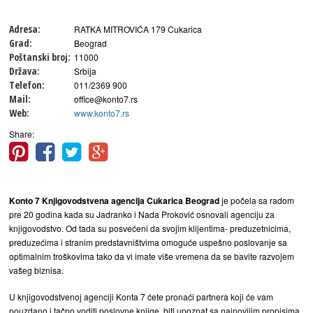
Adresa:
RATKA MITROVIĆA 179 Cukarica
Grad:
Beograd
Poštanski broj:
11000
Država:
Srbija
Telefon:
011/2369 900
Mail:
office@konto7.rs
Web:
www.konto7.rs
Share:
Konto 7 Knjigovodstvena agencija Cukarica Beograd
je počela sa radom
pre 20 godina kada su Jadranko i Nada Proković osnovali agenciju za
knjigovodstvo. Od tada su posvećeni da svojim klijentima- preduzetnicima,
preduzećima i stranim predstavništvima omoguće uspešno poslovanje sa
optimalnim troškovima tako da vi imate više vremena da se bavite razvojem
vašeg biznisa.
U knjigovodstvenoj agenciji Konta 7 ćete pronaći partnera koji će vam
pouzdano i tačno voditi poslovne knjige, biti upoznat sa najnovijim propisima