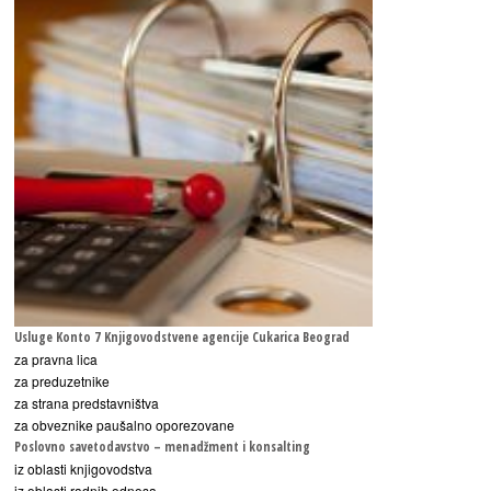
Usluge Konto 7 Knjigovodstvene agencije Cukarica Beograd
za pravna lica
za preduzetnike
za strana predstavništva
za obveznike paušalno oporezovane
Poslovno savetodavstvo – menadžment i konsalting
iz oblasti knjigovodstva
iz oblasti radnih odnosa