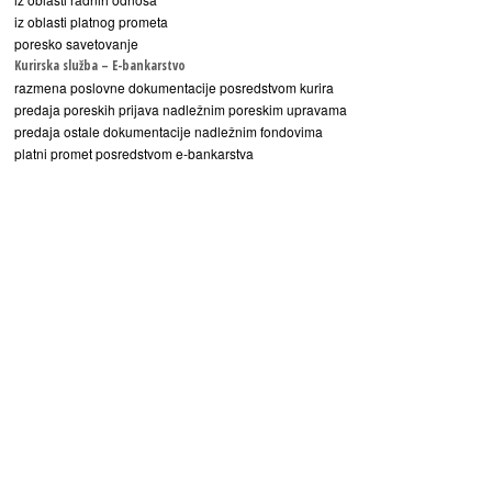
iz oblasti platnog prometa
poresko savetovanje
Kurirska služba – E-bankarstvo
razmena poslovne dokumentacije posredstvom kurira
predaja poreskih prijava nadležnim poreskim upravama
predaja ostale dokumentacije nadležnim fondovima
platni promet posredstvom e-bankarstva