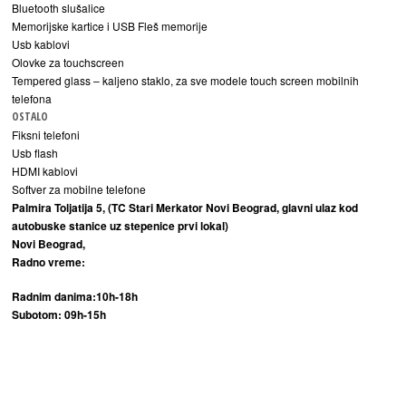
Bluetooth slušalice
Memorijske kartice i USB Fleš memorije
Usb kablovi
Olovke za touchscreen
Tempered glass – kaljeno staklo, za sve modele touch screen mobilnih
telefona
OSTALO
Fiksni telefoni
Usb flash
HDMI kablovi
Softver za mobilne telefone
Palmira Toljatija 5, (TC Stari Merkator Novi Beograd, glavni ulaz kod
autobuske stanice uz stepenice prvi lokal)
Novi Beograd,
Radno vreme:
Radnim danima:10h-18h
Subotom: 09h-15h