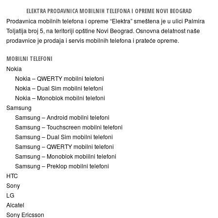
ELEKTRA PRODAVNICA MOBILNIH TELEFONA I OPREME NOVI BEOGRAD
Prodavnica mobilnih telefona i opreme “Elektra” smeštena je u ulici Palmira
Toljatija broj 5, na teritoriji opštine Novi Beograd. Osnovna delatnost naše
prodavnice je prodaja i servis mobilnih telefona i prateće opreme.
MOBILNI TELEFONI
Nokia
Nokia – QWERTY mobilni telefoni
Nokia – Dual Sim mobilni telefoni
Nokia – Monoblok mobilni telefoni
Samsung
Samsung – Android mobilni telefoni
Samsung – Touchscreen mobilni telefoni
Samsung – Dual Sim mobilni telefoni
Samsung – QWERTY mobilni telefoni
Samsung – Monoblok mobiilni telefoni
Samsung – Preklop mobilni telefoni
HTC
Sony
LG
Alcatel
Sony Ericsson