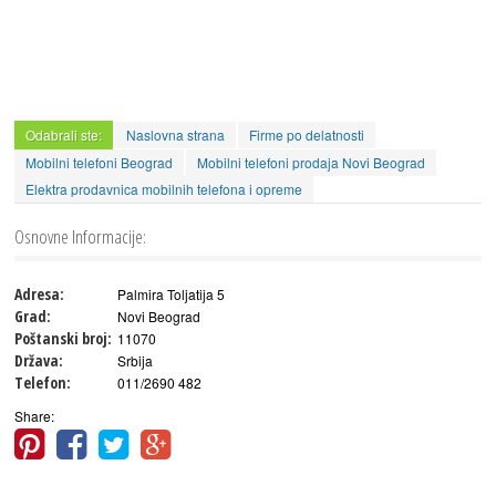
Odabrali ste:
Naslovna strana
Firme po delatnosti
Mobilni telefoni Beograd
Mobilni telefoni prodaja Novi Beograd
Elektra prodavnica mobilnih telefona i opreme
Osnovne Informacije:
Adresa:
Palmira Toljatija 5
Grad:
Novi Beograd
Poštanski broj:
11070
Država:
Srbija
Telefon:
011/2690 482
Share: